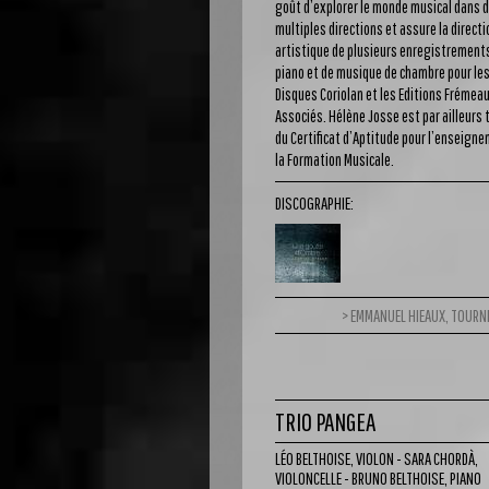
goût d’explorer le monde musical dans 
multiples directions et assure la directi
artistique de plusieurs enregistrement
piano et de musique de chambre pour le
Disques Coriolan et les Editions Frémea
Associés. Hélène Josse est par ailleurs t
du Certificat d’Aptitude pour l’enseign
la Formation Musicale.
DISCOGRAPHIE:
EMMANUEL HIEAUX, TOURN
TRIO PANGEA
LÉO BELTHOISE, VIOLON - SARA CHORDÀ,
VIOLONCELLE - BRUNO BELTHOISE, PIANO