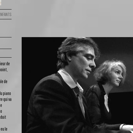
'ENFANTS
ieur de
point,
le de
du piano
re qui va
de
no
oduit
 eu le