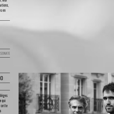
, leur
ations,
es en
, SONATE
NO
ilèges
e qui
r cette
s