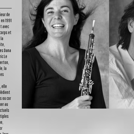
ieur de
 en 1991
t avec
corps et
 la
ite,
tes Dana
ric Le
herton,
e, la
les
 elle
dédient
s ou cor
uer au
actuels
tiples
ue,
or