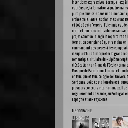
intentions expressives. Lorsque l’expér
est réussie, la formation à quatre mains
pure joie musicale dans une dimension q
orchestrale. Entre les pianistes Bruno B
et João Costa Ferreira, l’alchimie est de 
ordre et leur rencontre a donné naissanc
projet commun : élargir le répertoire de 
formation pour piano à quatre mains en
commandant des pièces à des composit
d’aujourd’hui et interpréter le grand rép
romantique. Titulaire du « Diplôme Supé
d’Exécution » en Piano de l’Ecole Normal
Musique de Paris, d’une Licence et d’un 
en Musique et Musicologie de l’Universit
Sorbonne, João Costa Ferreira est lauré
plusieurs concours internationaux. Il se
régulièrement en France, au Portugal, e
Espagne et aux Pays-Bas.
DISCOGRAPHIE: