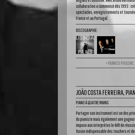
anglais et doudouk. Avec Bruno Belthoise
collaboration a commencé dès 1993 : cré
spectacles, enregistrements et tourné
France et au Portugal.
DISCOGRAPHIE:
FRANCIS POULENC
JOÃO COSTA FERREIRA, PIA
PIANO À QUATRE MAINS
Partager son instrument est un des priv
du pianiste mais également une gageur
impose aux interprètes le défi de réussi
fusion indispensable des touchers et de