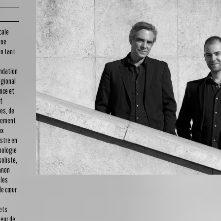
cale
une
en tant
ndation
égional
nce et
st
es, de
èrement
ux
istre en
thologie
soliste,
anon
 les
de cœur
jets
teur de