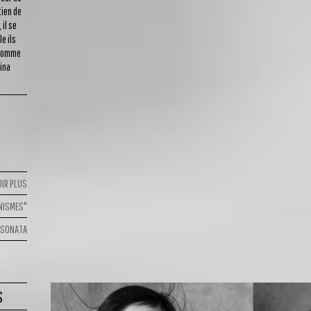
tien de
 il se
e ils
 comme
ina
OIR PLUS
NISMES"
N SONATA
S