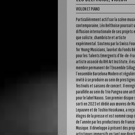
VIOLON ET PIANO
Particulièrement actif sur la scène musi
contemporaine, Léo Belthoise poursuit 
diffusion internationale de ses projets 
que soliste, chambriste et artiste
expérimental. Soutenu par la Swiss Fou
for Young Musicians, lauréat du Fonds R
pour les Talents Emergents d’Ile-de-Fra
artiste associé du RHI Art Institute, il e
membre permanent de l’Ensemble Sillag
l’ensemble Barcelona Modern et réguli
invité à se produire au sein de prestigie
festivals et saisons de concert. Il enreg
parallèle au sein du Trio Pangea une an
pour le label Naxos. Son premier disque 
sorti en 2023 et dédié aux œuvres de M
Lepauvre et de Toshio Hosokawa, a reçu
éloges de la presse et est nommé coup 
de l’année par les producteurs de France
Musique. Il développe à présent des pro
artistiques immersifs en tant que direc