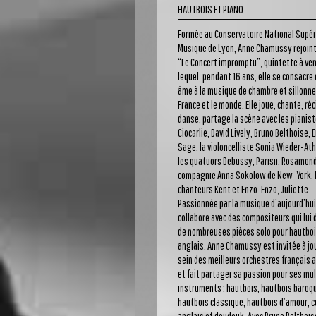
HAUTBOIS ET PIANO
Formée au Conservatoire National Supér
Musique de Lyon, Anne Chamussy rejoint
“Le Concert impromptu”, quintette à ven
lequel, pendant 16 ans, elle se consacre 
âme à la musique de chambre et sillonne
France et le monde. Elle joue, chante, réc
danse, partage la scène avec les pianis
Ciocarlie, David Lively, Bruno Belthoise, E
Sage, la violoncelliste Sonia Wieder-At
les quatuors Debussy, Parisii, Rosamond
compagnie Anna Sokolow de New-York, 
chanteurs Kent et Enzo-Enzo, Juliette...
Passionnée par la musique d’aujourd’hui,
collabore avec des compositeurs qui lui 
de nombreuses pièces solo pour hautboi
anglais. Anne Chamussy est invitée à jo
sein des meilleurs orchestres français 
et fait partager sa passion pour ses mul
instruments : hautbois, hautbois baroq
hautbois classique, hautbois d’amour, c