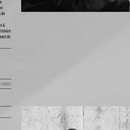
de
on
s de
s
ux &
itulaire
ement de
E-PAGES