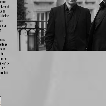
ience
 devient
uasi
elthoise
cet
e à un
la
eurs
ertoire
rieur
e de
Master
é Paris-
at de
 produit
n