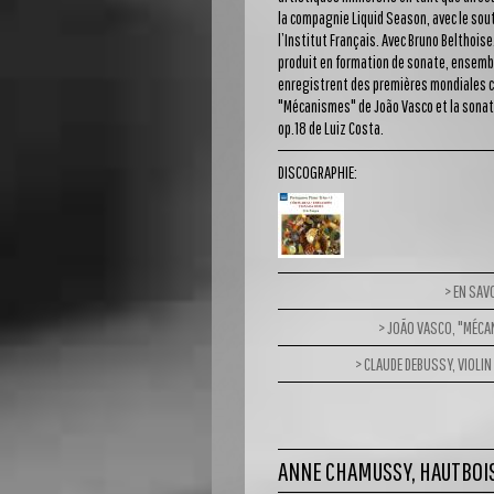
la compagnie Liquid Season, avec le sou
l’Institut Français. Avec Bruno Belthoise,
produit en formation de sonate, ensembl
enregistrent des premières mondiales
"Mécanismes" de João Vasco et la sonat
op.18 de Luiz Costa.
DISCOGRAPHIE:
EN SAV
JOÃO VASCO, "MÉCA
CLAUDE DEBUSSY, VIOLI
ANNE CHAMUSSY, HAUTBOI